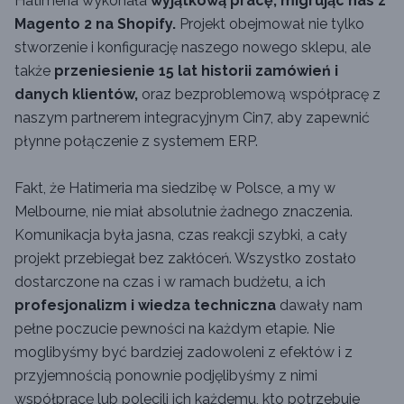
Hatimeria wykonała
wyjątkową pracę, migrując nas z
Magento 2 na Shopify.
Projekt obejmował nie tylko
stworzenie i konfigurację naszego nowego sklepu, ale
także
przeniesienie 15 lat historii zamówień i
danych klientów,
oraz bezproblemową współpracę z
naszym partnerem integracyjnym Cin7, aby zapewnić
płynne połączenie z systemem ERP.
Fakt, że Hatimeria ma siedzibę w Polsce, a my w
Melbourne, nie miał absolutnie żadnego znaczenia.
Komunikacja była jasna, czas reakcji szybki, a cały
projekt przebiegał bez zakłóceń. Wszystko zostało
dostarczone na czas i w ramach budżetu, a ich
profesjonalizm i wiedza techniczna
dawały nam
pełne poczucie pewności na każdym etapie. Nie
moglibyśmy być bardziej zadowoleni z efektów i z
przyjemnością ponownie podjęlibyśmy z nimi
współpracę lub polecili ich każdemu, kto potrzebuje