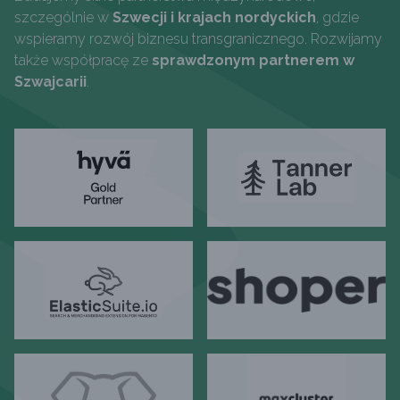
szczególnie w
Szwecji i krajach nordyckich
, gdzie
wspieramy rozwój biznesu transgranicznego. Rozwijamy
także współpracę ze
sprawdzonym partnerem w
Szwajcarii
.