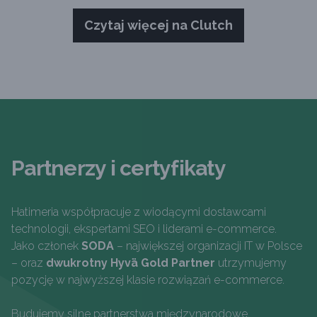
Czytaj więcej na Clutch
Partnerzy i certyfikaty
Hatimeria współpracuje z wiodącymi dostawcami
technologii, ekspertami SEO i liderami e-commerce.
Jako członek
SODA
– największej organizacji IT w Polsce
– oraz
dwukrotny Hyvä Gold Partner
utrzymujemy
pozycję w najwyższej klasie rozwiązań e-commerce.
Budujemy silne partnerstwa międzynarodowe,