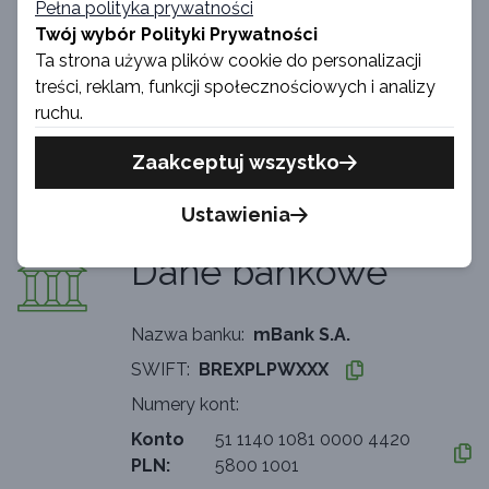
Pełna polityka prywatności
Hatimeria Sp. z o.o.
Twój wybór Polityki Prywatności
ul. Samuela Bogumiła Lindego 1C,
Ta strona używa plików cookie do personalizacji
30-148 Kraków, Polska
treści, reklam, funkcji społecznościowych i analizy
ruchu.
NIP:
PL9452180531
Zaakceptuj wszystko
KRS:
0000969645
REGON:
123194990
Ustawienia
Dane bankowe
Nazwa banku:
mBank S.A.
SWIFT:
BREXPLPWXXX
Numery kont:
Konto
51 1140 1081 0000 4420
PLN:
5800 1001