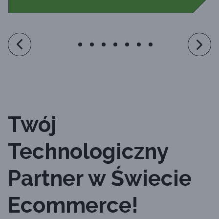
Slide 1 of 5
Twój
Technologiczny
Partner w Świecie
Ecommerce!