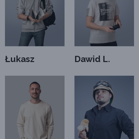
Łukasz
Dawid L.