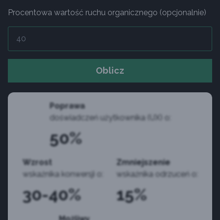
Procentowa wartość ruchu organicznego (opcjonalnie)
Oblicz
Poprawa
doświadczeń użytkownika (UX) o:
50%
Wzrost
Zmniejszenie
wskaźnika konwersji o:
wskaźnika odrzuceń o:
30-40%
15%
Możliwy