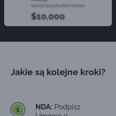
wzrost przychodów wynosi:
$10,000
Jakie są kolejne kroki?
NDA:
Podpisz
1
Umowę o