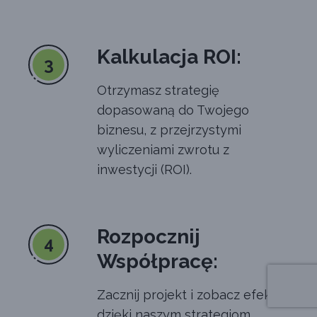
Kalkulacja ROI:
3
Otrzymasz strategię
dopasowaną do Twojego
biznesu, z przejrzystymi
wyliczeniami zwrotu z
inwestycji (ROI).
Rozpocznij
4
Współpracę:
Zacznij projekt i zobacz efekty
dzięki naszym strategiom