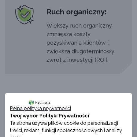
Ruch organiczny:
Większy ruch organiczny
zmniejsza koszty
pozyskiwania klientów i
zwiększa długoterminowy
zwrot z inwestycji (ROI).
Pełna polityka prywatności
Twój wybór Polityki Prywatności
Jak Hatimeria
Ta strona używa plików cookie do personalizacji
treści, reklam, funkcji społecznościowych i analizy