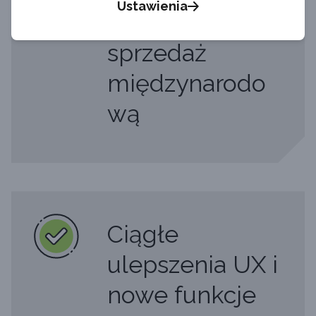
Ustawienia
duży ruch i
sprzedaż
międzynarodo
wą
Ciągłe
ulepszenia UX i
nowe funkcje