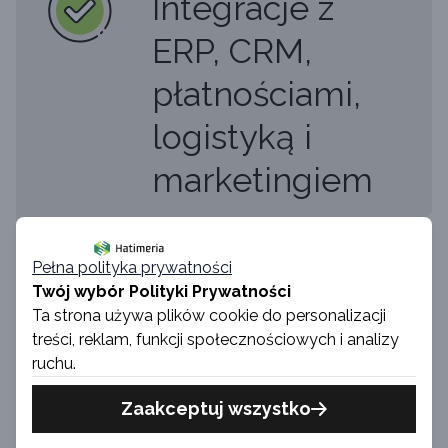
Integracje z
ERP, CRM,
płatnościami,
logistyką i
marketingiem
Pełna polityka prywatności
Twój wybór Polityki Prywatności
Ta strona używa plików cookie do personalizacji
treści, reklam, funkcji społecznościowych i analizy
Elastyczne
ruchu.
rozwiązania
Zaakceptuj wszystko
gotowe na