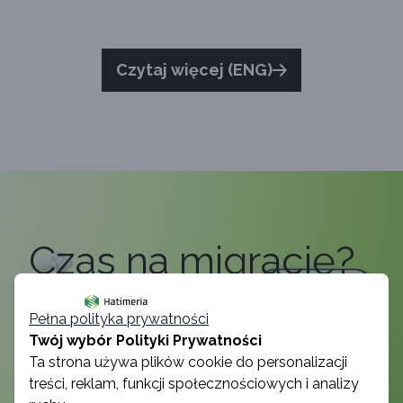
Czytaj więcej (ENG)
Czas na migrację?
Zrób to szybko i skutecznie.
Pełna polityka prywatności
Twój wybór Polityki Prywatności
Ta strona używa plików cookie do personalizacji
treści, reklam, funkcji społecznościowych i analizy
Przenieś się na Shopify