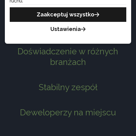
100
100
ruchu.
Klientów na Całym
Zaliczonych ocen
Zaakceptuj wszystko
Świecie
Core Web Vitals
Ustawienia
Doświadczenie w różnych
branżach
Stabilny zespół
Deweloperzy na miejscu