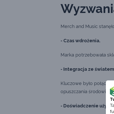
Wyzwani
Merch and Music stanęł
- Czas wdrożenia.
Marka potrzebowała skle
- Integracja ze światem
Kluczowe było połączeni
opuszczania środowiska
T
Ta
- Doświadczenie użytk
fu