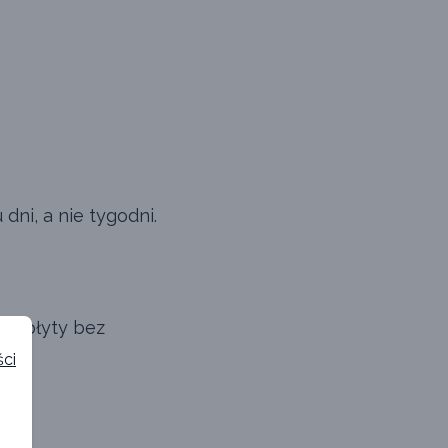
ni, a nie tygodni.
 i płyty bez
ści