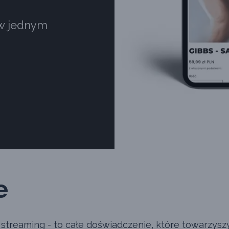
 w jednym
e
o streaming - to całe doświadczenie, które towarzys