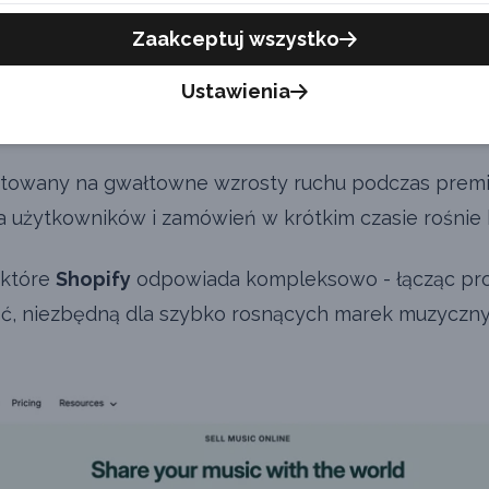
być maksymalnie prosty - kilka kliknięć od odkryci
Zaakceptuj wszystko
Ustawienia
ość.
otowany na gwałtowne wzrosty ruchu podczas premie
a użytkowników i zamówień w krótkim czasie rośnie k
 które
Shopify
odpowiada kompleksowo - łącząc pro
ść, niezbędną dla szybko rosnących marek muzyczny