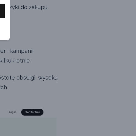
a muzyki do zakupu
r i kampanii
ilkukrotnie.
stotę obsługi, wysoką
ch.