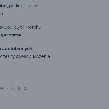
ube
, po kupowanie
u.
akupu płyt i merchu
ą w parze.
erać ulubionych
czesny sposób łączenia