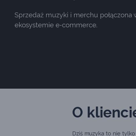
Sprzedaż muzyki i merchu połączona
ekosystemie e-commerce.
O klienci
Dziś muzyka to nie tylk