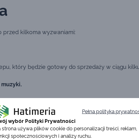
a
o przed kilkoma wyzwaniami:
pu, który będzie gotowy do sprzedaży w ciągu kilku d
 muzyki.
e z platformą Spotify, aby fani mogli kupować merch
 muzycznego.
Pełna polityka prywatno
wój wybór Polityki Prywatności
 strona używa plików cookie do personalizacji treści, reklam,
ownika.
nkcji społecznościowych i analizy ruchu.